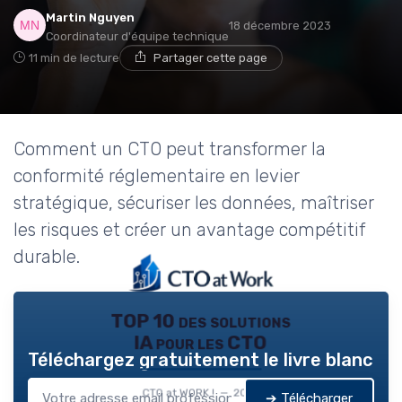
Martin Nguyen
18 décembre 2023
Coordinateur d'équipe technique
11 min de lecture
Partager cette page
Comment un CTO peut transformer la
conformité réglementaire en levier
stratégique, sécuriser les données, maîtriser
les risques et créer un avantage compétitif
durable.
TOP 10 des solutions
IA pour les CTO
Téléchargez gratuitement le livre blanc
CTO at WORK ! — 2026
➔ Télécharger