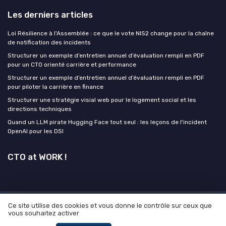
Les derniers articles
Loi Résilience à l'Assemblée : ce que le vote NIS2 change pour la chaîne
de notification des incidents
Structurer un exemple d’entretien annuel d’évaluation rempli en PDF
pour un CTO orienté carrière et performance
Structurer un exemple d’entretien annuel d’évaluation rempli en PDF
pour piloter la carrière en finance
Structurer une stratégie visial web pour le logement social et les
directions techniques
Quand un LLM pirate Hugging Face tout seul : les leçons de l'incident
OpenAI pour les DSI
CTO at WORK !
Ce site utilise des cookies et vous donne le contrôle sur ceux que
Mentions légales
Politique de confidentialité
Grande
vous souhaitez activer
Enquête 2025 sur l'IA et les directeurs technique