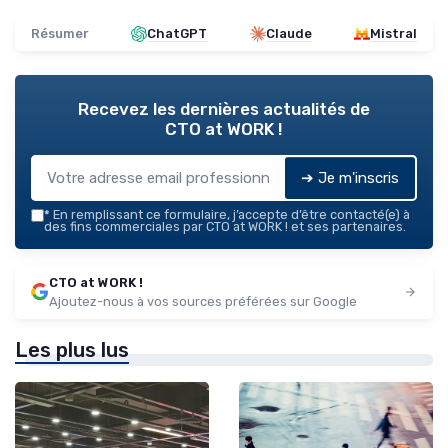
Résumer
ChatGPT
Claude
Mistral
Recevez les dernières actualités de
CTO at WORK !
➔ Je m'inscris
*
En remplissant ce formulaire, j’accepte d’être contacté(e) à
des fins commerciales par CTO at WORK ! et ses partenaires.
CTO at WORK !
Ajoutez-nous à vos sources préférées sur Google
Les plus lus