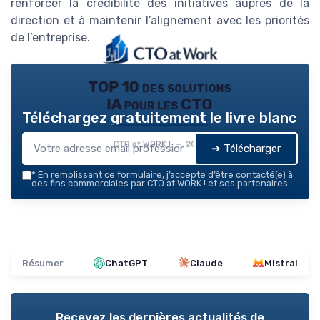
renforcer la crédibilité des initiatives auprès de la
direction et à maintenir l’alignement avec les priorités
de l’entreprise.
TOP 10 des solutions
IA pour les CTO
Téléchargez gratuitement le livre blanc
CTO at WORK ! — 2026
➔ Télécharger
*
En remplissant ce formulaire, j’accepte d’être contacté(e) à
des fins commerciales par CTO at WORK ! et ses partenaires.
Résumer
ChatGPT
Claude
Mistral
Recevez les dernières actualités de