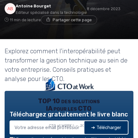
Antoine Bourget
8 décembre 2023
Editeur spécialisé dans la technologie
11 min de lecture
Partager cette page
Explorez comment l'interopérabilité peut
transformer la gestion technique au sein de
votre entreprise. Conseils pratiques et
analyse pour les CTO.
TOP 10 des solutions
IA pour les CTO
Téléchargez gratuitement le livre blanc
CTO at WORK ! — 2026
➔ Télécharger