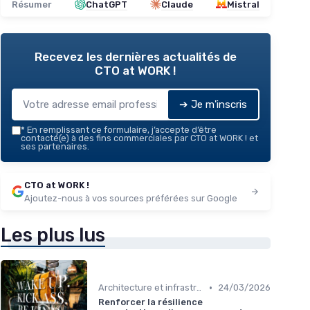
Résumer
ChatGPT
Claude
Mistral
Recevez les dernières actualités de
CTO at WORK !
➔ Je m'inscris
*
En remplissant ce formulaire, j’accepte d’être
contacté(e) à des fins commerciales par CTO at WORK ! et
ses partenaires.
CTO at WORK !
Ajoutez-nous à vos sources préférées sur Google
Les plus lus
•
Architecture et infrastructure
24/03/2026
Renforcer la résilience