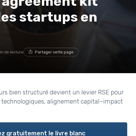
 agreement kit
les startups en
in de lecture
Partager cette page
s bien structuré devient un levier RSE pour
fs technologiques, alignement capital–impact
z gratuitement le livre blanc