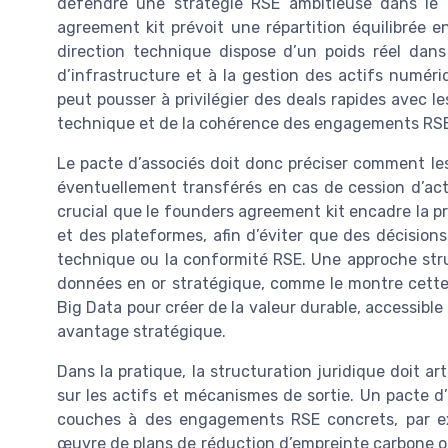
défendre une stratégie RSE ambitieuse dans le 
agreement kit prévoit une répartition équilibrée 
direction technique dispose d’un poids réel dans
d’infrastructure et à la gestion des actifs numériq
peut pousser à privilégier des deals rapides avec l
technique et de la cohérence des engagements RSE
Le pacte d’associés doit donc préciser comment les
éventuellement transférés en cas de cession d’act
crucial que le founders agreement kit encadre la p
et des plateformes, afin d’éviter que des décisio
technique ou la conformité RSE. Une approche str
données en or stratégique, comme le montre cette 
Big Data pour créer de la valeur durable, accessibl
avantage stratégique.
Dans la pratique, la structuration juridique doit art
sur les actifs et mécanismes de sortie. Un pacte d
couches à des engagements RSE concrets, par ex
œuvre de plans de réduction d’empreinte carbone ou 