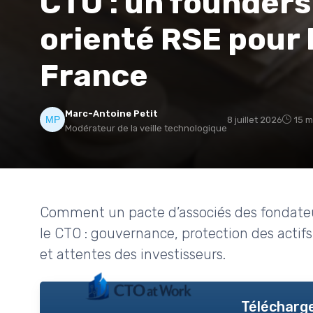
CTO : un founders
orienté RSE pour 
France
Marc-Antoine Petit
8 juillet 2026
15 m
Modérateur de la veille technologique
Comment un pacte d’associés des fondateur
le CTO : gouvernance, protection des acti
et attentes des investisseurs.
Télécharge