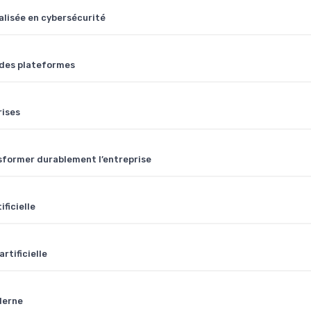
alisée en cybersécurité
e des plateformes
rises
sformer durablement l’entreprise
ificielle
rtificielle
derne