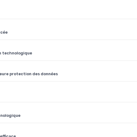
rcée
on technologique
leure protection des données
chnologique
efficace