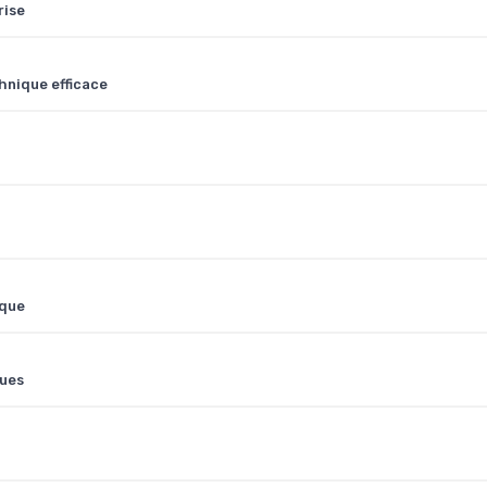
rise
hnique efficace
ique
ques