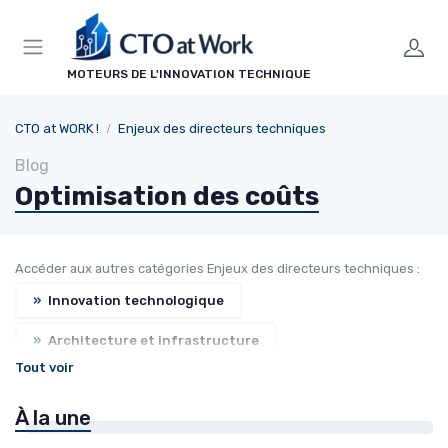
Panneau de gestion des cookies
MOTEURS DE L'INNOVATION TECHNIQUE
CTO at WORK !
Enjeux des directeurs techniques
Blog
Optimisation des coûts
Accéder aux autres catégories Enjeux des directeurs techniques :
»
Innovation technologique
»
Architecture et infrastructure
Tout voir
»
Sécurité informatique
À la une
»
Stratégie technologique
»
Gestion de projet