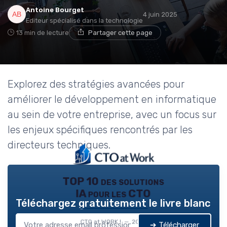
Antoine Bourget
4 juin 2025
Editeur spécialisé dans la technologie
13 min de lecture
Partager cette page
Explorez des stratégies avancées pour
améliorer le développement en informatique
au sein de votre entreprise, avec un focus sur
les enjeux spécifiques rencontrés par les
directeurs techniques.
TOP 10 des solutions
IA pour les CTO
Téléchargez gratuitement le livre blanc
CTO at WORK ! — 2026
➔ Télécharger