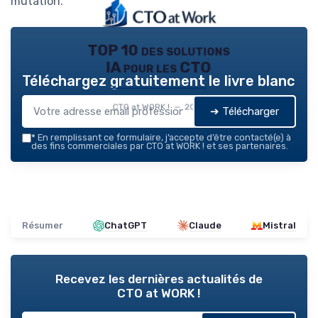
mutation.
TOP 10 des solutions
IA pour les CTO
Téléchargez gratuitement le livre blanc
CTO at WORK ! — 2026
➔ Télécharger
*
En remplissant ce formulaire, j’accepte d’être contacté(e) à
des fins commerciales par CTO at WORK ! et ses partenaires.
Résumer
ChatGPT
Claude
Mistral
Recevez les dernières actualités de
CTO at WORK !