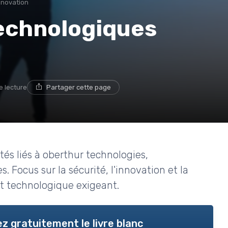
nnovation
technologiques
e lecture
Partager cette page
tés liés à oberthur technologies,
 Focus sur la sécurité, l'innovation et la
t technologique exigeant.
z gratuitement le livre blanc