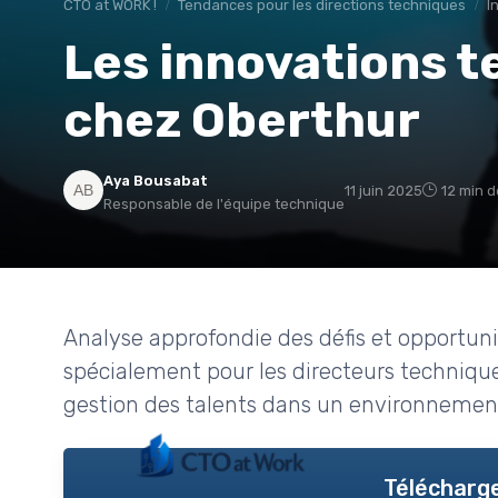
CTO at WORK !
Tendances pour les directions techniques
I
Les innovations 
chez Oberthur
Aya Bousabat
11 juin 2025
12 min d
Responsable de l'équipe technique
Analyse approfondie des défis et opportuni
spécialement pour les directeurs techniques.
gestion des talents dans un environnemen
Télécharge