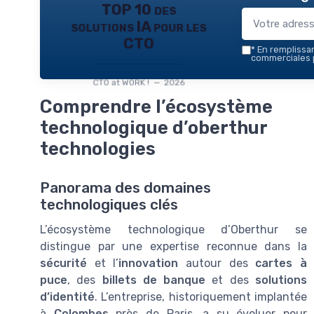
TOP 10 des
solutions IA pour les
CTO
*
En remplissant
commerciales p
CTO at WORK ! — 2026
Comprendre l’écosystème
technologique d’oberthur
technologies
Panorama des domaines
technologiques clés
L’écosystème technologique d’Oberthur se
distingue par une expertise reconnue dans la
sécurité
et l’
innovation
autour des
cartes à
puce
, des
billets de banque
et des
solutions
d’identité
. L’entreprise, historiquement implantée
à
Colombes
près de Paris, a su évoluer pour