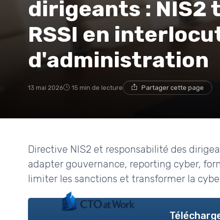
dirigeants : NIS2
RSSI en interlocu
d'administration
13 mai 2026
15 min de lecture
Partager cette page
Directive NIS2 et responsabilité des dirig
adapter gouvernance, reporting cyber, for
limiter les sanctions et transformer la cyb
Télécharge