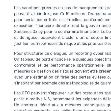
Les sanctions prévues en cas de manquement gra
pouvant atteindre jusqu’à 10 millions d’euros ou un
pour certaines entités essentielles, conformément
exposition financière directe rend la gouvernance
Sarbanes Oxley pour la conformité financière. Le b
et de rigueur équivalent à celui d’un directeur fi
justifier les hypothèses de risque et les priorités d’
Pour structurer ce dialogue, un reporting cyber lis
Un tableau de bord efficace relie quelques objectifs
conformité et de performance opérationnelle, plu
mesures de gestion des risques doivent être présen
avec une estimation chiffrée des pertes évitées ou 
s’inspirant par exemple des méthodologies de quanti
Les CTO peuvent s’appuyer sur des ressources spéc
par la directive NIS, notamment les exigences détai
Un contenu dédié aux « mesures techniques que
contrôles concrets aux obligations de gouvernan