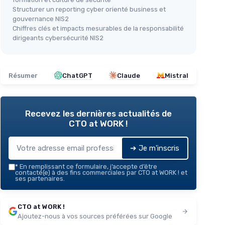
Structurer un reporting cyber orienté business et
gouvernance NIS2
Chiffres clés et impacts mesurables de la responsabilité
dirigeants cybersécurité NIS2
Résumer
ChatGPT
Claude
Mistral
Recevez les dernières actualités de
CTO at WORK !
➔ Je m'inscris
*
En remplissant ce formulaire, j’accepte d’être
contacté(e) à des fins commerciales par CTO at WORK ! et
ses partenaires.
CTO at WORK !
Ajoutez-nous à vos sources préférées sur Google