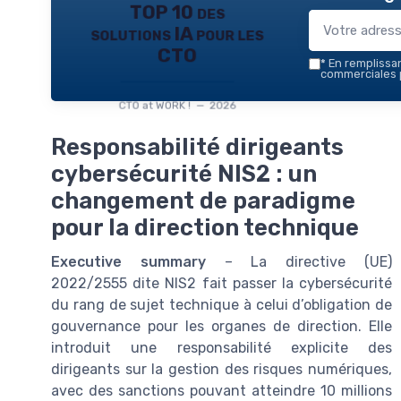
TOP 10 des
solutions IA pour les
CTO
*
En remplissant
commerciales p
CTO at WORK ! — 2026
Responsabilité dirigeants
cybersécurité NIS2 : un
changement de paradigme
pour la direction technique
Executive summary
– La directive (UE)
2022/2555 dite NIS2 fait passer la cybersécurité
du rang de sujet technique à celui d’obligation de
gouvernance pour les organes de direction. Elle
introduit une responsabilité explicite des
dirigeants sur la gestion des risques numériques,
avec des sanctions pouvant atteindre 10 millions