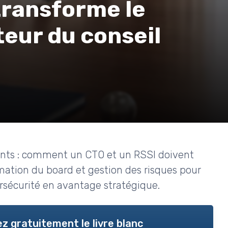
 transforme le
teur du conseil
eants : comment un CTO et un RSSI doivent
mation du board et gestion des risques pour
ersécurité en avantage stratégique.
z gratuitement le livre blanc