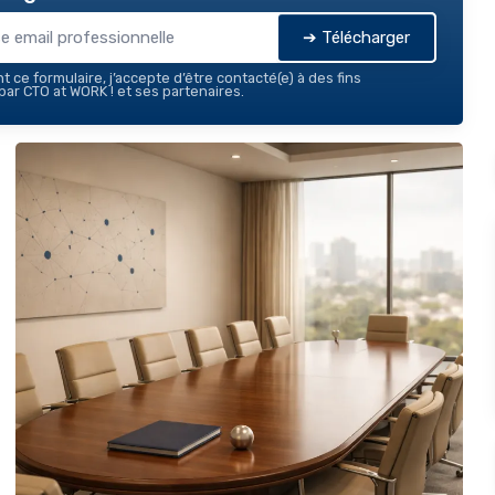
➔ Télécharger
 ce formulaire, j’accepte d’être contacté(e) à des fins
ar CTO at WORK ! et ses partenaires.