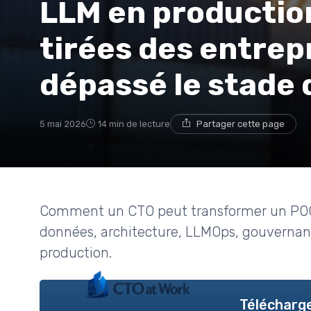
LLM en production
tirées des entrep
dépassé le stade
5 mai 2026
14 min de lecture
Partager cette page
Comment un CTO peut transformer un POC 
données, architecture, LLMOps, gouvernanc
production.
Télécharge