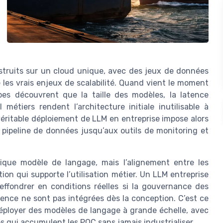
truits sur un cloud unique, avec des jeux de données
 les vrais enjeux de scalabilité. Quand vient le moment
pes découvrent que la taille des modèles, la latence
métiers rendent l’architecture initiale inutilisable à
 véritable déploiement de LLM en entreprise impose alors
pipeline de données jusqu’aux outils de monitoring et
ique modèle de langage, mais l’alignement entre les
ion qui supporte l’utilisation métier. Un LLM entreprise
ffondrer en conditions réelles si la gouvernance des
rence ne sont pas intégrées dès la conception. C’est ce
déployer des modèles de langage à grande échelle, avec
 qui accumulent les POC sans jamais industrialiser.