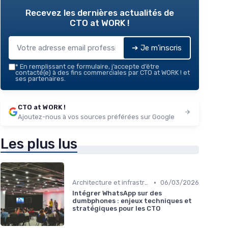
Recevez les dernières actualités de
CTO at WORK !
➔ Je m'inscris
*
En remplissant ce formulaire, j’accepte d’être
contacté(e) à des fins commerciales par CTO at WORK ! et
ses partenaires.
CTO at WORK !
Ajoutez-nous à vos sources préférées sur Google
Les plus lus
•
Architecture et infrastructure
06/03/2026
Intégrer WhatsApp sur des
dumbphones : enjeux techniques et
stratégiques pour les CTO