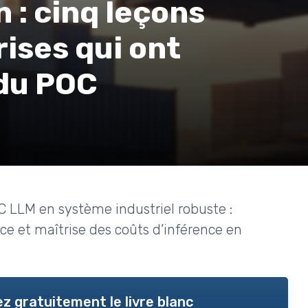
 : cinq leçons
rises qui ont
 du POC
LLM en système industriel robuste :
e et maîtrise des coûts d’inférence en
z gratuitement le livre blanc