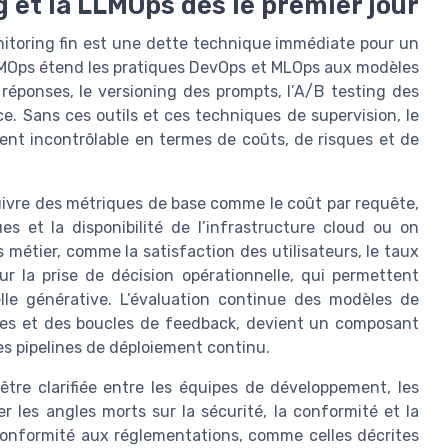
g et la LLMOps dès le premier jour
itoring fin est une dette technique immédiate pour un
LMOps étend les pratiques DevOps et MLOps aux modèles
 réponses, le versioning des prompts, l’A/B testing des
ce. Sans ces outils et ces techniques de supervision, le
nt incontrôlable en termes de coûts, de risques et de
suivre des métriques de base comme le coût par requête,
es et la disponibilité de l’infrastructure cloud ou on
 métier, comme la satisfaction des utilisateurs, le taux
ur la prise de décision opérationnelle, qui permettent
cielle générative. L’évaluation continue des modèles de
nes et des boucles de feedback, devient un composant
es pipelines de déploiement continu.
tre clarifiée entre les équipes de développement, les
er les angles morts sur la sécurité, la conformité et la
 conformité aux réglementations, comme celles décrites