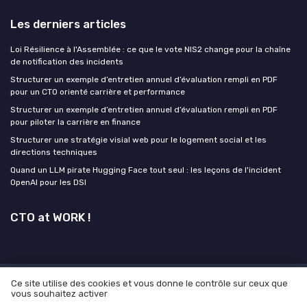
Les derniers articles
Loi Résilience à l'Assemblée : ce que le vote NIS2 change pour la chaîne
de notification des incidents
Structurer un exemple d’entretien annuel d’évaluation rempli en PDF
pour un CTO orienté carrière et performance
Structurer un exemple d’entretien annuel d’évaluation rempli en PDF
pour piloter la carrière en finance
Structurer une stratégie visial web pour le logement social et les
directions techniques
Quand un LLM pirate Hugging Face tout seul : les leçons de l'incident
OpenAI pour les DSI
CTO at WORK !
Ce site utilise des cookies et vous donne le contrôle sur ceux que
Mentions légales
Politique de confidentialité
Grande
vous souhaitez activer
Enquête 2025 sur l'IA et les directeurs technique