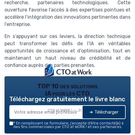
recherche, partenaires technologiques. Cette
ouverture favorise l’accès à des expertises pointues et
accélère l’intégration des innovations pertinentes dans
l’entreprise.
En s’appuyant sur ces leviers, la direction technique
peut transformer les défis de l’IA en véritables
opportunités de croissance et d’optimisation, tout en
maintenant un haut niveau de crédibilité et de
confiance auprès des parties prenantes.
TOP 10 des solutions
IA pour les CTO
Téléchargez gratuitement le livre blanc
CTO at WORK ! — 2026
➔ Télécharger
*
En remplissant ce formulaire, j’accepte d’être contacté(e) à
des fins commerciales par CTO at WORK ! et ses partenaires.