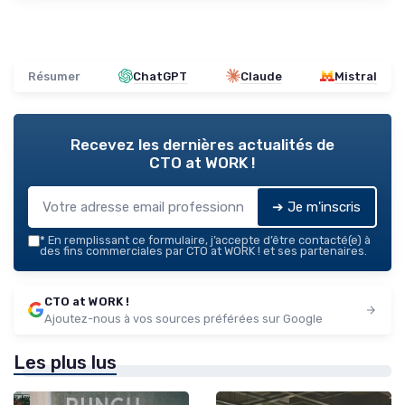
Résumer
ChatGPT
Claude
Mistral
Recevez les dernières actualités de
CTO at WORK !
➔ Je m'inscris
*
En remplissant ce formulaire, j’accepte d’être contacté(e) à
des fins commerciales par CTO at WORK ! et ses partenaires.
CTO at WORK !
Ajoutez-nous à vos sources préférées sur Google
Les plus lus