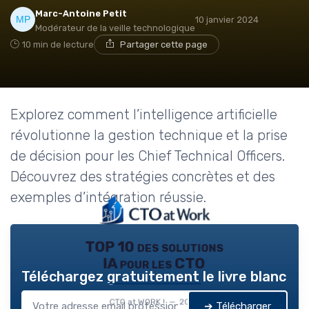
Marc-Antoine Petit
10 janvier 2024
Modérateur de la veille technologique
10 min de lecture
Partager cette page
Explorez comment l’intelligence artificielle
révolutionne la gestion technique et la prise
de décision pour les Chief Technical Officers.
Découvrez des stratégies concrètes et des
exemples d’intégration réussie.
TOP 10 des solutions
IA pour les CTO
Téléchargez gratuitement le livre blanc
CTO at WORK ! — 2026
➔ Télécharger