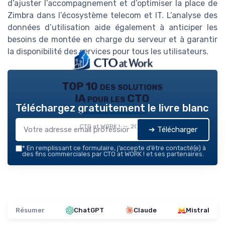
d’ajuster l’accompagnement et d’optimiser la place de
Zimbra dans l’écosystème telecom et IT. L’analyse des
données d’utilisation aide également à anticiper les
besoins de montée en charge du serveur et à garantir
la disponibilité des services pour tous les utilisateurs.
TOP 10 des solutions
IA pour les CTO
Téléchargez gratuitement le livre blanc
CTO at WORK ! — 2026
➔ Télécharger
*
En remplissant ce formulaire, j’accepte d’être contacté(e) à
des fins commerciales par CTO at WORK ! et ses partenaires.
Résumer
ChatGPT
Claude
Mistral