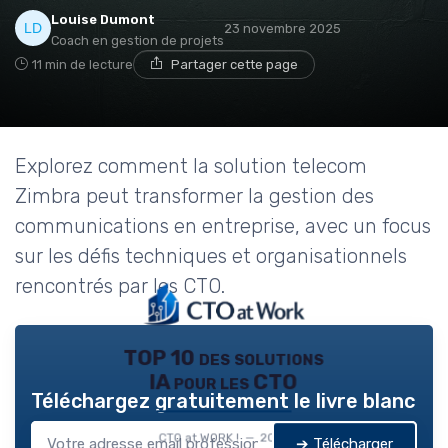
Louise Dumont
23 novembre 2025
Coach en gestion de projets
11 min de lecture
Partager cette page
Explorez comment la solution telecom
Zimbra peut transformer la gestion des
communications en entreprise, avec un focus
sur les défis techniques et organisationnels
rencontrés par les CTO.
TOP 10 des solutions
IA pour les CTO
Téléchargez gratuitement le livre blanc
CTO at WORK ! — 2026
➔ Télécharger