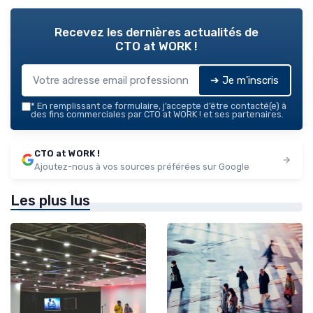
Recevez les dernières actualités de
CTO at WORK !
➔ Je m'inscris
*
En remplissant ce formulaire, j’accepte d’être contacté(e) à
des fins commerciales par CTO at WORK ! et ses partenaires.
CTO at WORK !
Ajoutez-nous à vos sources préférées sur Google
Les plus lus