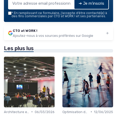
➔ Je m'inscris
*
En remplissant ce formulaire, j’accepte d’être contacté(e) à
des fins commerciales par CTO at WORK ! et ses partenaires.
CTO at WORK !
Ajoutez-nous à vos sources préférées sur Google
Les plus lus
•
•
Architecture et infrastructure
06/03/2026
Optimisation des coûts
12/06/2025