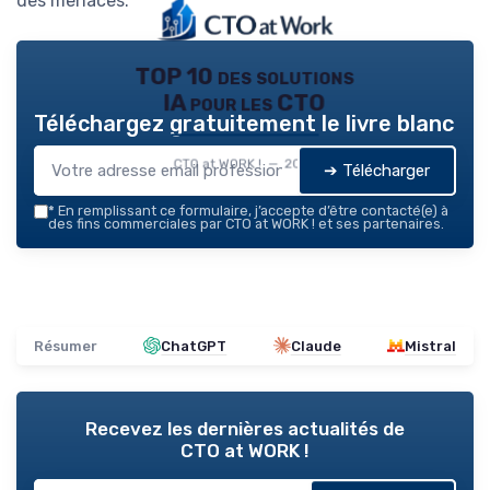
des menaces.
TOP 10 des solutions
IA pour les CTO
Téléchargez gratuitement le livre blanc
CTO at WORK ! — 2026
➔ Télécharger
*
En remplissant ce formulaire, j’accepte d’être contacté(e) à
des fins commerciales par CTO at WORK ! et ses partenaires.
Résumer
ChatGPT
Claude
Mistral
Recevez les dernières actualités de
CTO at WORK !