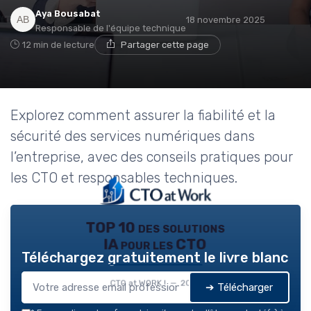
Aya Bousabat
18 novembre 2025
Responsable de l'équipe technique
12 min de lecture
Partager cette page
Explorez comment assurer la fiabilité et la
sécurité des services numériques dans
l’entreprise, avec des conseils pratiques pour
les CTO et responsables techniques.
TOP 10 des solutions
IA pour les CTO
Téléchargez gratuitement le livre blanc
CTO at WORK ! — 2026
➔ Télécharger