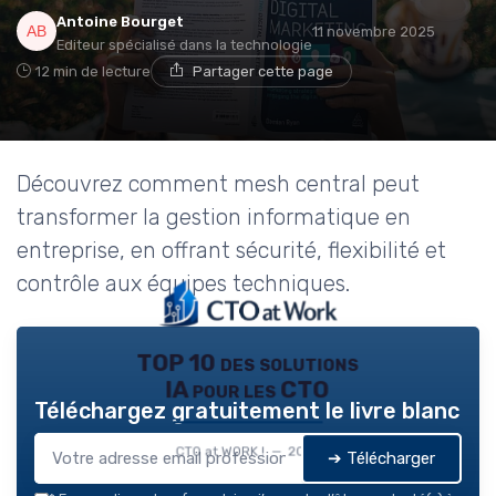
Antoine Bourget
11 novembre 2025
Editeur spécialisé dans la technologie
12 min de lecture
Partager cette page
Découvrez comment mesh central peut
transformer la gestion informatique en
entreprise, en offrant sécurité, flexibilité et
contrôle aux équipes techniques.
TOP 10 des solutions
IA pour les CTO
Téléchargez gratuitement le livre blanc
CTO at WORK ! — 2026
➔ Télécharger