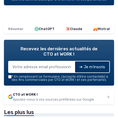
Résumer
ChatGPT
Claude
Mistral
Recevez les dernières actualités de
CTO at WORK !
➔ Je m'inscris
*
En remplissant ce formulaire, j’accepte d’être contacté(e) à
des fins commerciales par CTO at WORK ! et ses partenaires.
CTO at WORK !
Ajoutez-nous à vos sources préférées sur Google
Les plus lus