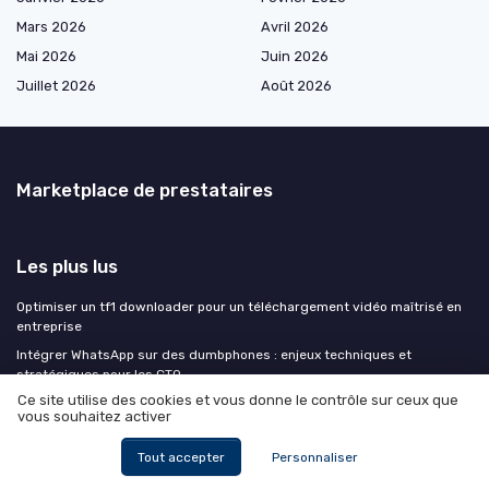
Mars 2026
Avril 2026
Mai 2026
Juin 2026
Juillet 2026
Août 2026
Marketplace de prestataires
Les plus lus
Optimiser un tf1 downloader pour un téléchargement vidéo maîtrisé en
entreprise
Intégrer WhatsApp sur des dumbphones : enjeux techniques et
stratégiques pour les CTO
Ce site utilise des cookies et vous donne le contrôle sur ceux que
Optimisation du processus de décommissionnement
vous souhaitez activer
Comprendre la liste d’aptitude ITRF : enjeux et perspectives pour les
directions techniques
Tout accepter
Personnaliser
Optimisation des Performances Techniques : Un Guide Complet