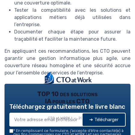
une couverture optimale.
Tester la compatibilité avec les solutions et
applications métiers déjà utilisées dans
l’entreprise.
Documenter chaque étape pour assurer la
traçabilité et faciliter la maintenance future.
En appliquant ces recommandations, les CTO peuvent
garantir une gestion informatique plus agile, une
couverture réseau homogène et une sécurité accrue
pour l’ensemble des services de l’entreprise.
TOP 10 des solutions
IA pour les CTO
Téléchargez gratuitement le livre blanc
CTO at WORK ! — 2026
➔ Télécharger
*
En remplissant ce formulaire, j’accepte d’être contacté(e) à
des fins commerciales par CTO at WORK ! et ses partenaires.