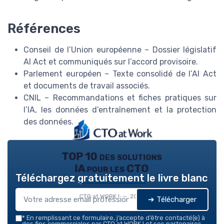
Références
Conseil de l’Union européenne – Dossier législatif
AI Act et communiqués sur l’accord provisoire.
Parlement européen – Texte consolidé de l’AI Act
et documents de travail associés.
CNIL – Recommandations et fiches pratiques sur
l’IA, les données d’entraînement et la protection
des données.
TOP 10 des solutions
IA pour les CTO
Téléchargez gratuitement le livre blanc
CTO at WORK ! — 2026
➔ Télécharger
*
En remplissant ce formulaire, j’accepte d’être contacté(e) à
des fins commerciales par CTO at WORK ! et ses partenaires.