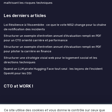
maîtrisant les risques techniques
Les derniers articles
Loi Résilience à l'Assemblée : ce que le vote NIS2 change pour la chaîne
de notification des incidents
Structurer un exemple d’entretien annuel d’évaluation rempli en PDF
pour un CTO orienté carrière et performance
Structurer un exemple d’entretien annuel d’évaluation rempli en PDF
pour piloter la carrière en finance
Structurer une stratégie visial web pour le logement social et les
directions techniques
Quand un LLM pirate Hugging Face tout seul : les leçons de l'incident
OpenAI pour les DSI
CTO at WORK !
Ce site utilise des cookies et vous donne le contrôle sur ceux que
Mentions légales
Politique de confidentialité
Grande