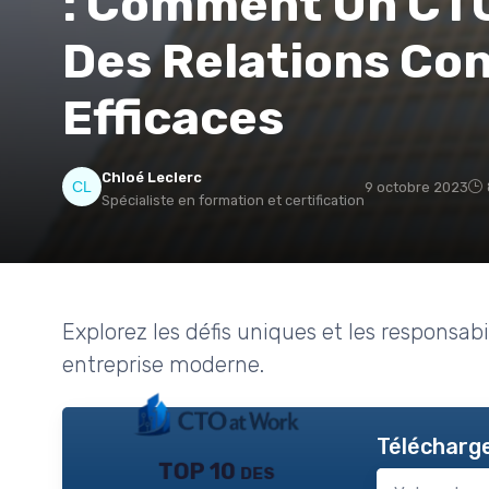
: Comment Un CTO
Des Relations Con
Efficaces
Chloé Leclerc
9 octobre 2023
Spécialiste en formation et certification
Explorez les défis uniques et les responsab
entreprise moderne.
Télécharge
TOP 10 des