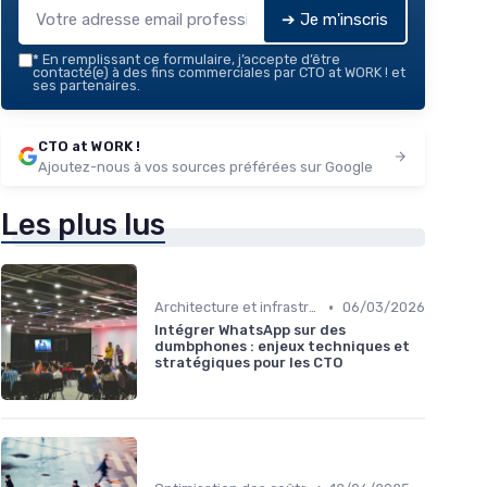
➔ Je m'inscris
*
En remplissant ce formulaire, j’accepte d’être
contacté(e) à des fins commerciales par CTO at WORK ! et
ses partenaires.
CTO at WORK !
Ajoutez-nous à vos sources préférées sur Google
Les plus lus
•
Architecture et infrastructure
06/03/2026
Intégrer WhatsApp sur des
dumbphones : enjeux techniques et
stratégiques pour les CTO