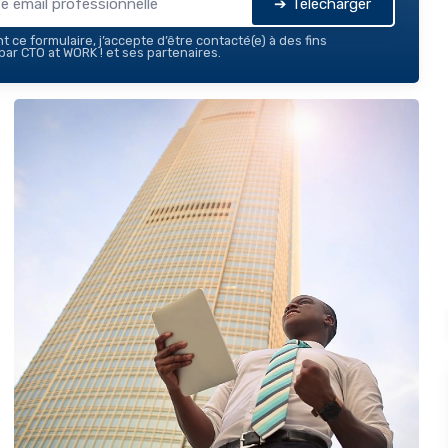
➔ Télécharger
 ce formulaire, j’accepte d’être contacté(e) à des fins
ar CTO at WORK ! et ses partenaires.