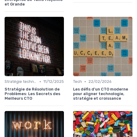
et Grande
•
•
Stratégie technologique
11/12/2025
Tech
22/02/2026
Stratégie de Résolution de
Les défis d'un CTO moderne
Problèmes: Les Secrets des
pour aligner technologie,
Meilleurs CTO
stratégie et croissance