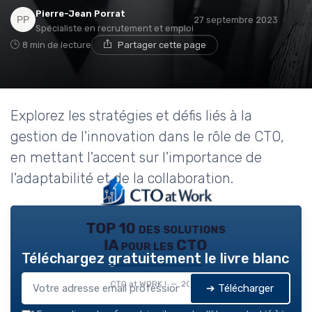
Pierre-Jean Porrat
27 septembre 2023
Spécialiste en recrutement et emploi
8 min de lecture
Partager cette page
Explorez les stratégies et défis liés à la
gestion de l'innovation dans le rôle de CTO,
en mettant l'accent sur l'importance de
l'adaptabilité et de la collaboration.
TOP 10 des solutions
IA pour les CTO
Téléchargez gratuitement le livre blanc
CTO at WORK ! — 2026
➔ Télécharger