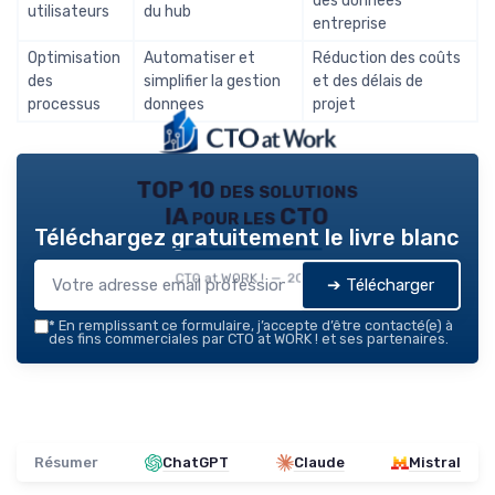
des données
utilisateurs
du hub
entreprise
Optimisation
Automatiser et
Réduction des coûts
des
simplifier la gestion
et des délais de
processus
donnees
projet
TOP 10 des solutions
IA pour les CTO
Téléchargez gratuitement le livre blanc
CTO at WORK ! — 2026
➔ Télécharger
*
En remplissant ce formulaire, j’accepte d’être contacté(e) à
des fins commerciales par CTO at WORK ! et ses partenaires.
Résumer
ChatGPT
Claude
Mistral