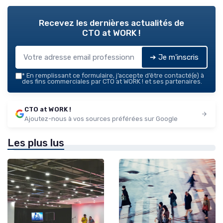
Recevez les dernières actualités de
CTO at WORK !
➔ Je m'inscris
*
En remplissant ce formulaire, j’accepte d’être contacté(e) à
des fins commerciales par CTO at WORK ! et ses partenaires.
CTO at WORK !
Ajoutez-nous à vos sources préférées sur Google
Les plus lus