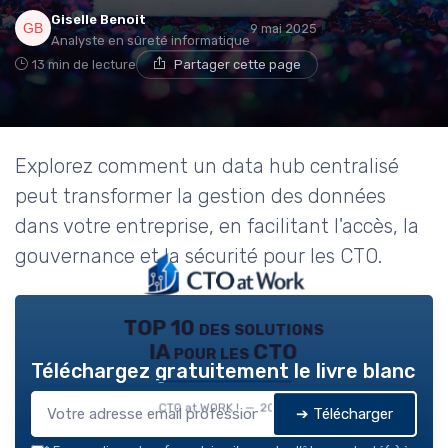
Giselle Benoit
9 mai 2025
Analyste en sûreté informatique
13 min de lecture
Partager cette page
Explorez comment un data hub centralisé
peut transformer la gestion des données
dans votre entreprise, en facilitant l'accès, la
gouvernance et la sécurité pour les CTO.
TOP 10 des solutions
IA pour les CTO
Téléchargez gratuitement le livre blanc
CTO at WORK ! — 2026
➔ Télécharger