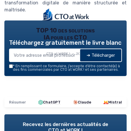
transformation digitale de manière structurée et
maîtrisée.
TOP 10 des solutions
IA pour les CTO
Téléchargez gratuitement le livre blanc
CTO at WORK ! — 2026
➔ Télécharger
*
En remplissant ce formulaire, j’accepte d’être contacté(e) à
des fins commerciales par CTO at WORK ! et ses partenaires.
Résumer
ChatGPT
Claude
Mistral
Recevez les dernières actualités de
CTO at WORK !